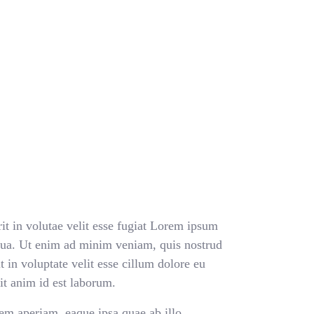
rit in volutae velit esse fugiat Lorem ipsum
liqua. Ut enim ad minim veniam, quis nostrud
 in voluptate velit esse cillum dolore eu
lit anim id est laborum.
em aperiam, eaque ipsa quae ab illo