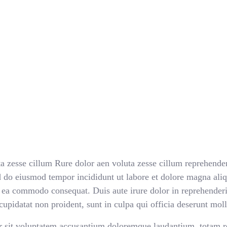
uta zesse cillum Rure dolor aen voluta zesse cillum reprehende
 sed do eiusmod tempor incididunt ut labore et dolore magna a
x ea commodo consequat. Duis aute irure dolor in reprehenderit
 cupidatat non proident, sunt in culpa qui officia deserunt mol
ror sit voluptatem accusantium doloremque laudantium, totam r