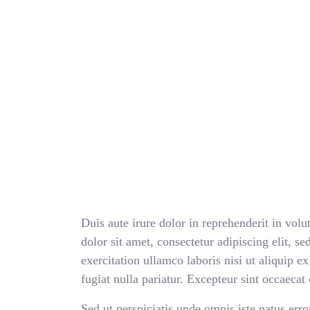
Cardiologist
Duis aute irure dolor in reprehenderit in vol
dolor sit amet, consectetur adipiscing elit,
exercitation ullamco laboris nisi ut aliquip e
fugiat nulla pariatur. Excepteur sint occaecat
Sed ut perspiciatis unde omnis iste natus er