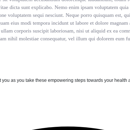
 vitae dicta sunt explicabo. Nemo enim ipsam voluptatem quia v
one voluptatem sequi nesciunt. Neque porro quisquam est, qui
umquam eius modi tempora incidunt ut labore et dolore magnam
ullam corporis suscipit laboriosam, nisi ut aliquid ex ea co
quam nihil molestiae consequatur, vel illum qui dolorem eum fu
rt you as you take these empowering steps towards your health