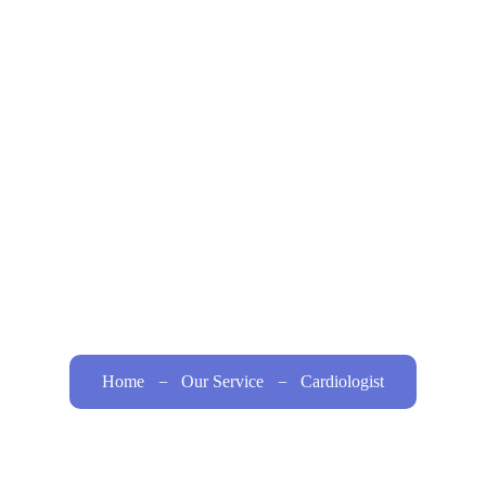
Home
About Us
Procedures
Bariatric
ardiologi
Home
Our Service
Cardiologist